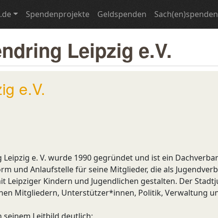
.de
Spendenprojekte
Geldspenden
Sach(en)spenden
endring Leipzig e.V.
ig e.V.
 Leipzig e. V. wurde 1990 gegründet und ist ein Dachverban
tform und Anlaufstelle für seine Mitglieder, die als Jugendver
t Leipziger Kindern und Jugendlichen gestalten. Der Stadtj
inen Mitgliedern, Unterstützer*innen, Politik, Verwaltung u
 seinem Leitbild deutlich: